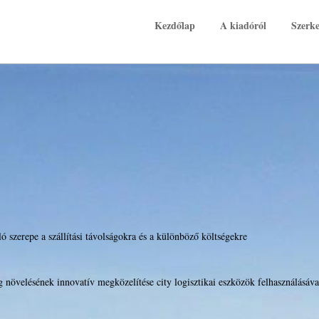
K
Kezdőlap
A kiadóról
Szerke
ó szerepe a szállítási távolságokra és a különböző költségekre
 növelésének innovatív megközelítése city logisztikai eszközök felhasználásáva