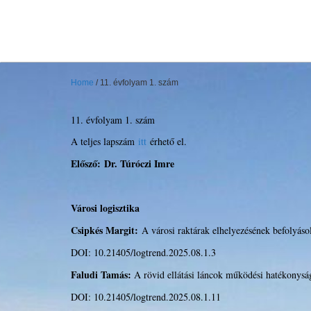
LOGISZTIKAI TRENDE
és legjobb gyakorlatok
Home
/
11. évfolyam 1. szám
11. évfolyam 1. szám
A teljes lapszám
itt
érhető el.
Elősző:
Dr. Túróczi Imre
Városi logisztika
Csipkés Margit:
A városi raktárak elhelyezésének befolyásol
DOI: 10.21405/logtrend.2025.08.1.3
Faludi Tamás:
A rövid ellátási láncok működési hatékonyság
DOI: 10.21405/logtrend.2025.08.1.11