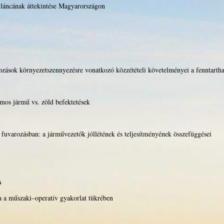
i láncának áttekintése Magyarországon
kozások környezetszennyezésre vonatkozó közzétételi követelményei a fenntartha
mos jármű vs. zöld befektetések
fuvarozásban: a járművezetők jóllétének és teljesítményének összefüggései
s
a a műszaki–operatív gyakorlat tükrében