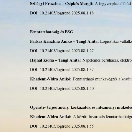
Szilágyi Fruzsina – Csipkés Margit:
A fegyverpiac ellátás
DOI: 10.21405/logtrend.2025.08.1.18
Fenntarthatóság és ESG
Farkas Krisztina Anikó – Tangl Anita:
Logisztikai vállal
DOI: 10.21405/logtrend.2025.08.1.27
Hajnal Zsófia – Tangl Anita:
Napelemes beruházás, elektro
DOI: 10.21405/logtrend.2025.08.1.37
Khademi-Vidra Anikó:
Fenntartható munkavégzés a közúti 
DOI: 10.21405/logtrend.2025.08.1.50
Operatív teljesítmény, kockázatok és intézményi működé
Khademi-Vidra Anikó:
A közúti fuvarozás fenntarthatóság
DOI: 10.21405/logtrend.2025.08.1.55