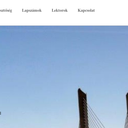
sztőség
Lapszámok
Lektorok
Kapcsolat
l